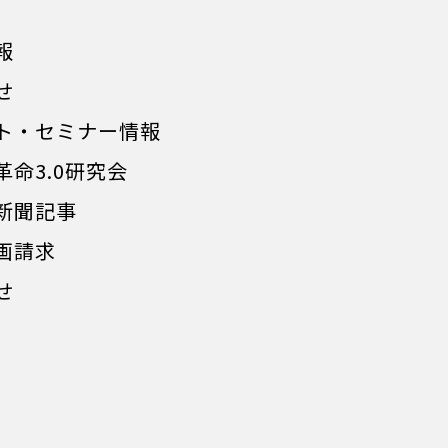
報
せ
ト・セミナー情報
革命3.0研究会
新聞記事
画請求
せ