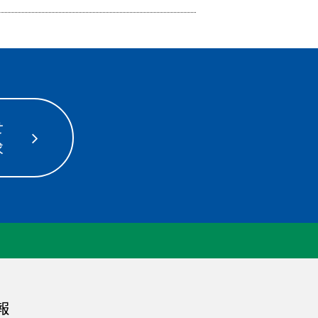
せ
求
報