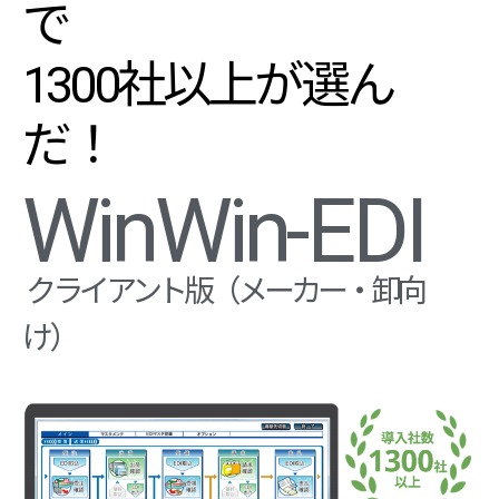
で
1300社以上が選ん
だ！
WinWin-EDI
クライアント版（メーカー・卸向
け）