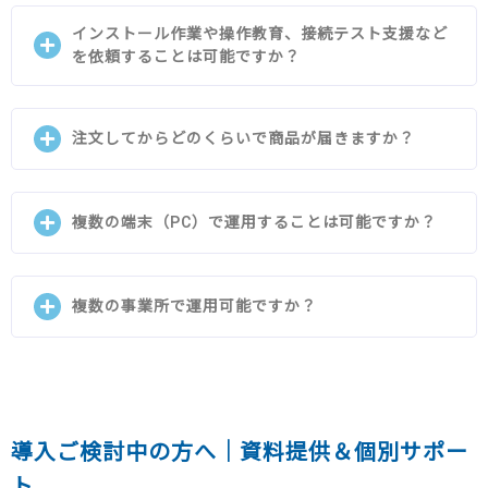
クマート、ヨークベニマル、ヨシヅヤ、よねや、与野
インターネット環境（光回線、ADSL）に接続された
インストール作業や操作教育、接続テスト支援など
フード、ライフフーズ、リオンドール、リブロ、ロッ
PCとA4対応プリンタ及びDVD-ROMをご用意くださ
を依頼することは可能ですか？
キー、わしお、綿半パートナーズ、綿半フレッシュマ
い。
ーケット
別途有償にて承ります。
注文してからどのくらいで商品が届きますか？
１～２週間でお届けしております。注文のタイミング
複数の端末（PC）で運用することは可能ですか？
により納品にかかる日数が変わる場合がありますの
で、事前に弊社までお問合せください。
はい、追加端末（別途費用）をご利用いただく事で運
複数の事業所で運用可能ですか？
用可能です。
はい、社内LANで接続されていれば、複数の事業所で
の運用が可能です。
導入ご検討中の方へ｜資料提供＆個別サポー
ト