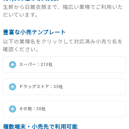
生鮮から日雑衣類まで、幅広い業種でご利用いた
だいています。
豊富な小売テンプレート
以下の業種名をクリックして対応済み小売り名を
確認ください。
スーパー：213社
あけぼの、アイスコ、アークス、渥美フーズ、あんく
ドラッグストア：35社
るふじや、アント、アマノ、いちい、一号舘、いちや
まマート、イトーヨーカ堂、いなげや、イオン九州、
イオンスーパーセンター、イオンビッグ、イオン北海
イタヤマメディコ、ウエルシア、カワチ薬品、カメガ
道、イオンリテール、イオン琉球、イチコ、イズミ、
その他：30社
ヤ、キリン堂、クスリのアオキ、クスリのマルエ、ク
イズミヤ、魚栄、ウシオ、ウジエスーパー、えぷろん
リエイトエス・ディー、ココカラファイン、コクミ
フーズ、エース、Aコープ東北、エーコープ関東、エー
ン、ゴダイ、G&Gファルマ、サンキュードラッグ、サ
複数端末・小売先で利用可能
コープ長野、エコス、遠鉄ストア、大川ストア、大阪
アイアイティー、アークランドサカモト、イオン九州