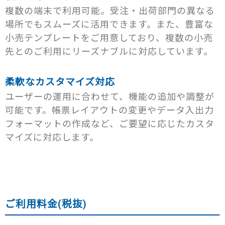
ンドラッグ、スギ薬局、セキ薬品、杉浦薬品、ツル
屋、大見屋、おどや、オギノ、オーケーストア、オリ
ホームワイド、池忠、JA全農長野、JA南アルプス、
複数の端末で利用可能。受注・出荷部門の異なる
ハ、タキヤ、ダイレックス、ダルマ薬局、トウブドラ
ンピック、尾張屋、小田急商事、小田原百貨店、かじ
LIXILビバ、クロスター、カインズ、コープきんき事業
ッグ、トモズ、ナガタ薬品、ぱぱす、ププレひまわ
場所でもスムーズに活用できます。また、豊富な
惣、かきこや、鎌倉屋、かましん、鍛治商店、カス
連合、コープ中国四国事業連合、コープデリ連合会、
り、富士薬品、マツモトキヨシ、マツモトキヨシ九州
小売テンプレートをご用意しており、複数の小売
ミ、カフェランテ、カワマツ、かわねや、関西CGC、
コープ九州事業連合、コストコ、コメリ、サンデー、
販売、マツモトキヨシ甲信越販売、マツモトキヨシ中
カンセキ、キシショッピングセンター、キャンドゥ、
先とのご利用にリーズナブルに対応しています。
全日食チェーン、田原屋、ドン・キホーテ、日本生
四国販売、マツモトキヨシ東日本販売、ユタカファー
京阪ザ・ストア、京成ストア、紀ノ国屋、近商スト
協、大阪いずみ生協、東海コープ事業連合、古装本
マシー、薬王堂、弘陽薬
ア、クックマート、公正屋、コスモ、コスモコーポレ
店、ミスターマックス、山新、UDリテール、楽天ネ
ーション、コープさっぽろ、コモディイイダ、コノミ
柔軟なカスタマイズ対応
ットスーパー、ルミエール(三角商事)、ロヂャース、
ヤ大阪、コノミヤ東海、CGC、サミット、山陽マルナ
ワークマンン
ユーザーの運用に合わせて、機能の追加や調整が
カ、成城石井、セルバ、生鮮市場グループ、サンエ
可能です。帳票レイアウトの変更やデータ入出力
ー、サンダイコー、サンユー、サンユーストアー、サ
ンベルクス、サンプラザ、サンリブ、三徳、シェルガ
フォーマットの作成など、ご要望に応じたカスタ
ーデン、島田屋、主婦の店赤穂、ジョイ、静岡CGC、
マイズに対応します。
静鉄ストア、塩原屋、食品の店おおた、セイコーマー
ト、セイミヤ、セイブ、セレクション、西友、そごう
マート、スーパーアルプス、スーパーストア、スーパ
ーくまがい、スーパーセンターアマノ、スーパーマー
ケットマルイチ、スーパーマルモ、スーパーサンエ
ー、スズキヤ、大近、タカヨシ、たまや、ダイエー、
ご利用料金(税抜)
大黒物流チェーン、大黒天物産、ダイシン百貨店、ダ
イユー、タイヨー、テキサス、テラタ、デリシア、天