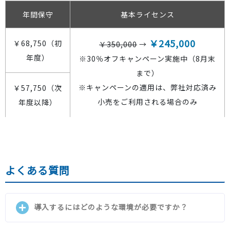
満屋ストア、東海CGC、東急ストア、東宝企業、東武
ストア、豊島屋、トップ、トライアル、なかむら、ナ
年間保守
基本ライセンス
ナーズ、ナリタヤ、長崎屋、西鉄ストア、仁科百貨
店、原信、パルシステム、パルヤマト、バロー、ハロ
￥245,000
￥68,750（初
￥350,000
→
ーディ、花正、光洋、平和堂、ビバホーム、ヒバリ
ヤ、富士シティオ、不二屋、フードウェイ、フジ、フ
年度）
※30％オフキャンペーン実施中（8月末
ジスーパー、藤三、福田屋百貨店、フタバヤ、プラザ
まで）
スタイル、フレスタ、フレッセイ、PLANT、ベイシ
※キャンペーンの適用は、弊社対応済み
￥57,750（次
ア、ベルク、ホクノー、北陸CGC、ホクレン、北雄ラ
ッキー、ボンベルタ、まいばすけっと、マイヤ、マキ
小売をご利用される場合のみ
年度以降）
ヤ、マックスバリュ九州、マックスバリュ関東、マッ
クスバリュ北東北、マックスバリュ北陸、マックスバ
リュ西日本、マックスバリュ中部、マックスバリュ長
野、マックスバリュ南東北、マックスバリュ東海、マ
ックスバリュ東北、マックスバリュ北海道、松源、マ
ツヤ、マミーマート、マルイ、丸久、マルイチ、マル
よくある質問
エツ、マルハチ、マルマンストア、マルヤス、マル
ト、万代、ミスターマックス、みしまや、三浦屋、メ
ガスポーツ、ヤオコー、ヤオハン、八百半フードセン
ター、ヤオヨシ、ヤスサキ、ヤマイチ、やまか、ヤマ
導入するにはどのような環境が必要ですか？
ザワ、山信商店、ヤマナカ、ユアーズ・バリュー、結
城ショッピングセンター、ユニー、ユニバース、ヨー